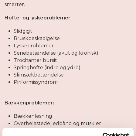
smerter.
Hofte- og lyskeproblemer:
Slidgigt
Bruskbeskadigelse
Lyskeproblemer
Senebetændelse (akut og kronisk)
Trochanter bursit
Springhofte (indre og ydre)
Slimsækbetændelse
Piriformissyndrom
Bækkenproblemer:
Bækkenløsning
Overbelastede ledbånd og muskler
Fejlstilling og skævhed i bækkenet