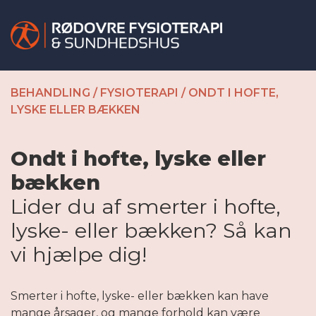
BEHANDLING
/
FYSIOTERAPI
/
ONDT I HOFTE,
LYSKE ELLER BÆKKEN
Ondt i hofte, lyske eller
bækken
Lider du af smerter i hofte,
lyske- eller bækken? Så kan
vi hjælpe dig!
Smerter i hofte, lyske- eller bækken kan have
mange årsager, og mange forhold kan være