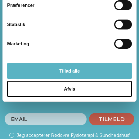
Præferencer
Få direkte besked om vores
arrangementer
Statistik
Marketing
Vi arbejder hele tiden på at give vores patienter
den bedst mulige behandling og viden.
Vi inviterer dig derfor indimellem til spændende
Tillad alle
foredrag og til arrangementer, hvor du kan blive
klogere på din sundhed – fysisk såvel som
Afvis
psykisk. Tilmeld dig her - så bliver du den første, der
får besked om vores arrangementer.
TILMELD
Jeg accepterer Rødovre Fysioterapi & Sundhedshus’