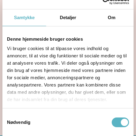
Manglende styrke- og stabilitet omkring
bækkenet
Vores behandling
Samtykke
Detaljer
Om
Denne hjemmeside bruger cookies
En behandling kan blandt andet
Vi bruger cookies til at tilpasse vores indhold og
bestå af
annoncer, til at vise dig funktioner til sociale medier og til
at analysere vores trafik. Vi deler også oplysninger om
Patientuddannelse vedrørende smerter
din brug af vores hjemmeside med vores partnere inden
Manuel behandling af muskler og led
for sociale medier, annonceringspartnere og
Øvelsesinstruktion og vejledning i
analysepartnere. Vores partnere kan kombinere disse
træningsøvelser
data med andre oplysninger, du har givet dem, eller som
Instruktion og vejledning i ergonomi
de har indsamlet fra din brug af deres tjenester.
Samtykkevalg
BOOK TID
Nødvendig