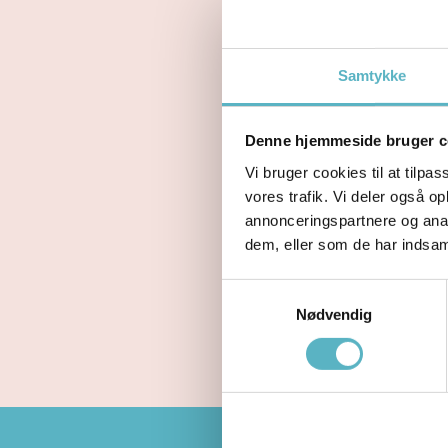
Forstuvning
Brud
Samtykke
En behandli
Denne hjemmeside bruger c
Patientuddann
Vi bruger cookies til at tilpas
Manuel behand
vores trafik. Vi deler også 
Øvelsesinstruk
annonceringspartnere og anal
Instruktion og
dem, eller som de har indsaml
Samtykkevalg
BOOK TID
Nødvendig