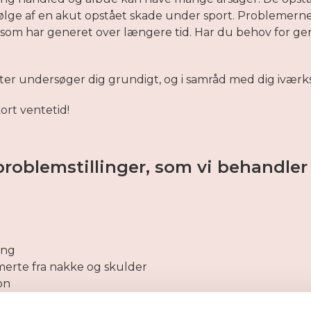
ølge af en akut opstået skade under sport. Problemern
, som har generet over længere tid. Har du behov for ge
uter undersøger dig grundigt, og i samråd med dig iværk
kort ventetid!
problemstillinger, som vi behandler
ing
erte fra nakke og skulder
on
ændelse