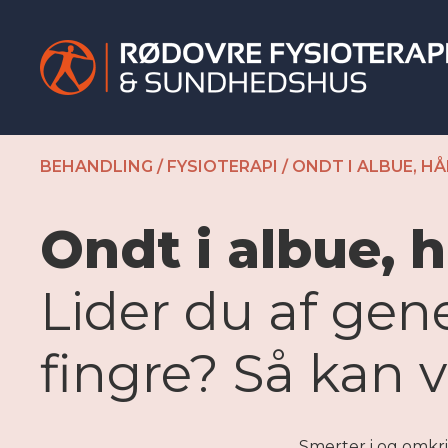
BEHANDLING
/
FYSIOTERAPI
/
ONDT I ALBUE, HÅ
Ondt i albue, h
Lider du af gene
fingre? Så kan v
Smerter i og omkri