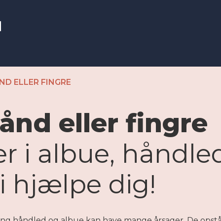
ND ELLER FINGRE
ånd eller fingre
r i albue, håndled
i hjælpe dig!
ng håndled og albue kan have mange årsager. De opstår 