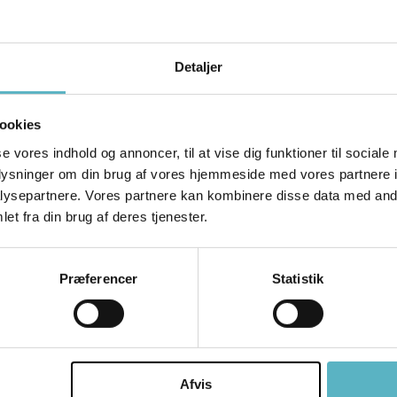
Detaljer
ng kan blandt andet bestå af
ookies
else vedrørende smerter
se vores indhold og annoncer, til at vise dig funktioner til sociale
ling af muskler og led
oplysninger om din brug af vores hjemmeside med vores partnere i
tion og vejledning i træningsøvelser
ysepartnere. Vores partnere kan kombinere disse data med andr
 vejledning i ergonomi
et fra din brug af deres tjenester.
Præferencer
Statistik
Afvis