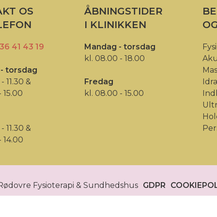
KT OS
ÅBNINGSTIDER
BE
LEFON
I KLINIKKEN
OG
36 41 43 19
Mandag - torsdag
Fys
kl. 08.00 - 18.00
Ak
- torsdag
Mas
 - 11.30 &
Fredag
Idr
- 15.00
kl. 08.00 - 15.00
Ind
Ult
Hol
 - 11.30 &
Per
- 14.00
Rødovre Fysioterapi & Sundhedshus
GDPR
COOKIEPOL