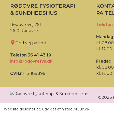
RØDOVRE FYSIOTERAPI
KONTA
& SUNDHEDSHUS
PÅ TE
Rødovrevej 251
Telefon 
2610 Rødovre
Mandag 
Find vej på kort
kl. 08.00
kl. 12.00 
Telefon 36 41 43 19
info@rodovrefys.dk
Fredag
kl. 08.00
CVR.nr.
31189896
kl. 12.00 
©2026 
Website designet og udviklet af nisted-bruun.dk