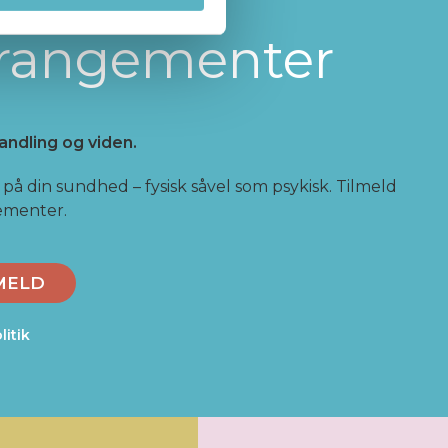
rrangementer
andling og viden.
på din sundhed – fysisk såvel som psykisk. Tilmeld
gementer.
MELD
litik