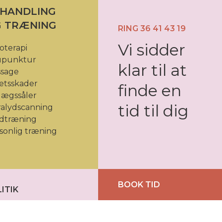
HANDLING
 TRÆNING
RING 36 41 43 19
Vi sidder
ioterapi
upunktur
klar til at
sage
ætsskader
finde en
lægssåler
tid til dig
ralydscanning
dtræning
sonlig træning
BOOK TID
ITIK