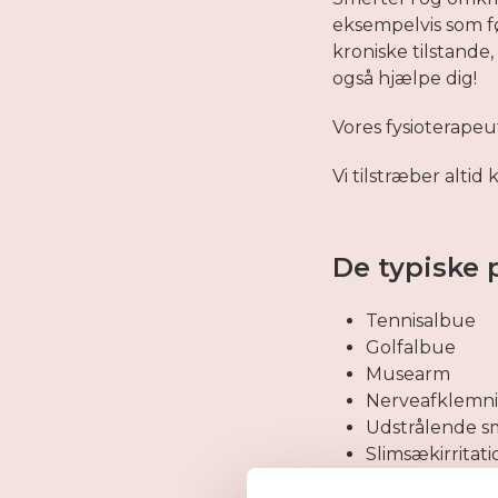
eksempelvis som f
kroniske tilstande
også hjælpe dig!
Vores fysioterape
Vi tilstræber altid 
De typiske 
Tennisalbue
Golfalbue
Musearm
Nerveafklemn
Udstrålende sm
Slimsækirritati
Seneskedebet