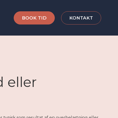
BOOK TID
KONTAKT
 eller
typisk som resultat af en overbelastning eller