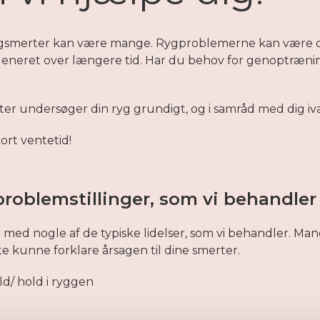
rygsmerter kan være mange. Rygproblemerne kan være o
 generet over længere tid. Har du behov for genoptrænin
ter undersøger din ryg grundigt, og i samråd med dig i
kort ventetid!
problemstillinger, som vi behandler
ste med nogle af de typiske lidelser, som vi behandler. M
fte kunne forklare årsagen til dine smerter.
d/ hold i ryggen