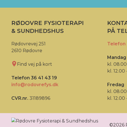
RØDOVRE FYSIOTERAPI
KONTA
& SUNDHEDSHUS
PÅ TE
Rødovrevej 251
Telefon 
2610 Rødovre
Mandag 
Find vej på kort
kl. 08.00
kl. 12.00 
Telefon 36 41 43 19
info@rodovrefys.dk
Fredag
kl. 08.00
CVR.nr.
31189896
kl. 12.00 
©2026 