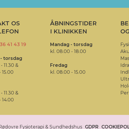
KT OS
ÅBNINGSTIDER
BE
LEFON
I KLINIKKEN
OG
36 41 43 19
Mandag - torsdag
Fys
kl. 08.00 - 18.00
Ak
- torsdag
Mas
 - 11.30 &
Fredag
Idr
- 15.00
kl. 08.00 - 15.00
Ind
Ult
Hol
 - 11.30 &
Per
- 14.00
Rødovre Fysioterapi & Sundhedshus
GDPR
COOKIEPOL