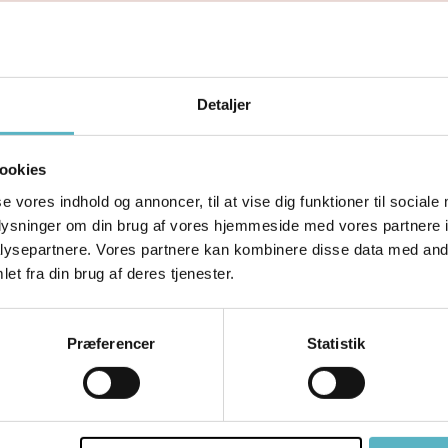
en
lspændinger i ryggen
Detaljer
ng kan blandt andet bestå af
ookies
se vores indhold og annoncer, til at vise dig funktioner til sociale
else vedrørende smerter
oplysninger om din brug af vores hjemmeside med vores partnere i
ling af muskler og led
ysepartnere. Vores partnere kan kombinere disse data med andr
tion og vejledning i træningsøvelser
et fra din brug af deres tjenester.
 vejledning i ergonomi
Præferencer
Statistik