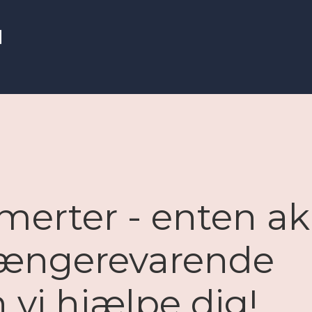
smerter - enten a
 længerevarende
 vi hjælpe dig!