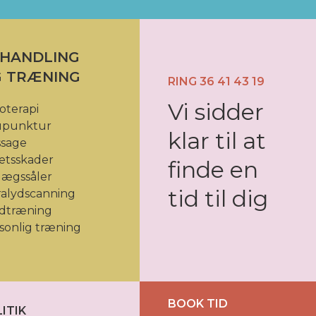
HANDLING
 TRÆNING
RING 36 41 43 19
Vi sidder
ioterapi
upunktur
klar til at
sage
ætsskader
finde en
lægssåler
tid til dig
ralydscanning
dtræning
sonlig træning
BOOK TID
ITIK