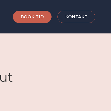
BOOK TID
KONTAKT
kut