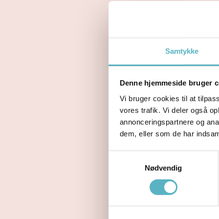
Diskusprolaps
Lumbago
Slidgigt i rygg
Myoser/ muske
Samtykke
En behandli
Denne hjemmeside bruger c
Vi bruger cookies til at tilpas
Patientuddann
vores trafik. Vi deler også 
Manuel behand
annonceringspartnere og anal
Øvelsesinstruk
dem, eller som de har indsaml
Instruktion og
Samtykkevalg
Nødvendig
BOOK TID