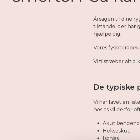
Årsagen til dine 
tilstande, der har
hjælpe dig.
Vores fysioterapeu
Vi tilstræber altid 
De typiske 
Vi har lavet en li
hos os vil derfor o
Akut lændehol
Hekseskud
Ischias