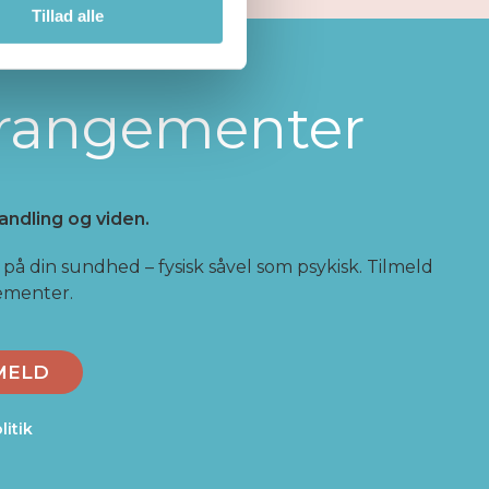
Tillad alle
rrangementer
andling og viden.
på din sundhed – fysisk såvel som psykisk. Tilmeld
gementer.
MELD
litik