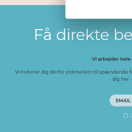
Få direkte 
Vi arbejder hele
Vi inviterer dig derfor indimellem til spændende 
dig her 