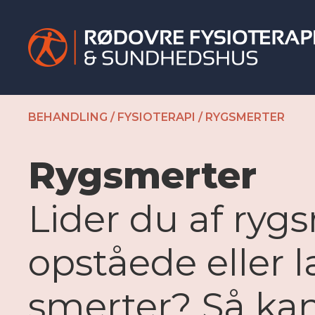
BEHANDLING
/
FYSIOTERAPI
/
RYGSMERTER
Rygsmerter
Lider du af ryg
opståede eller
smerter? Så kan